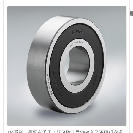
长寿命密封洁净深沟球
TM系列，是配有采用了既可防止异物侵入又不阻碍润滑