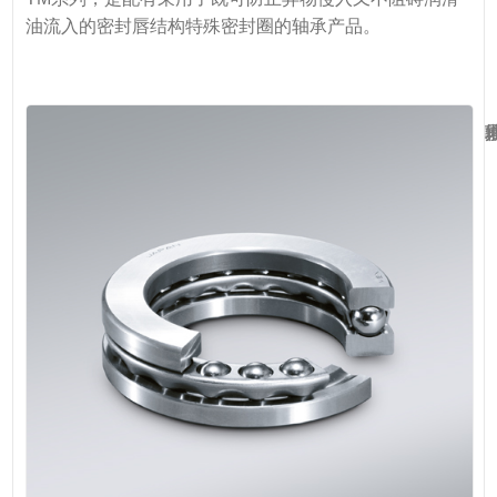
油流入的密封唇结构特殊密封圈的轴承产品。
推力球