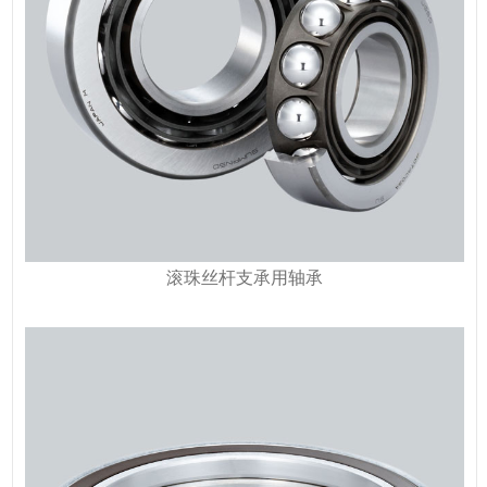
滚珠丝杆支承用轴承