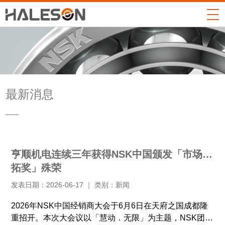
最新消息
亨顺机电连续三年获得NSK中国颁发「市场开
拓奖」殊荣
发表日期：2026-06-17 ｜ 类别：新闻
2026年NSK中国经销商大会于6月6日在天府之国成都隆
重招开。本次大会议以「慧动．无限」为主题，NSK团队