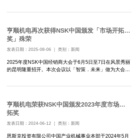
与来自全国各地的NSK中国授权经销商齐聚一堂，共同探
讨如何以智能驱动发展，以无限潜能共创未来。回顾2025
年市场依旧严峻，但是本公司秉持稳扎稳打的精神，除了
服务好既有客户之外，还不断扩展市场份额，创造出二位
亨顺机电再次获得NSK中国颁发「市场开拓
数成长的突出表现，深获NSK中国的肯定，特别给予〝市
奖」殊荣
场开拓奖〞表彰，以资奖励。 这是本公司继2024年以来
连续三年获颁此项殊荣。 此奖项由日本精工株式会社中国
发表日期：2025-08-06 ｜ 类别：新闻
区副总裁矢野亮以及恩斯克投资有限公司中国产机事业本
部总经理刘威共同颁发与本公司总经理陈百钧。感谢NSK
2025年度NSK中国经销商大会于6月5日至7日在风景秀丽
中国对亨顺机电的肯定。未来也将持续与NSK携手积极应
的昆明隆重招开。本次会议以「智策．未来」做为大会主
对市场变革，实现共营发展。日本精工株式会社中国区副
题，经由会议的传达和交流期待与经销商伙伴们携手共赢
总裁矢野亮(右)，亨顺机电配件(上海)有限公司总经理陈百
未来。回顾2024年，中国经济充满挑战，市场竞争激烈，
钧(中)，恩斯克投资有限公司中国产机事业本部总经理刘
但本公司与NSK密切合作共同面对挑战，不但业绩没有下
威(左)。
滑，反而实现了姣好的增长。此外，对于客户的服务、供
亨顺机电荣获NSK中国颁发2023年度市场开
货及库存管理不只得到客户的赞许也受到NSK中国高度的
拓奖
肯定。因此今年本公司再次获颁〝市场开拓奖〞，在竞争
如此激烈的环境中仍能开拓新市场与客户实属不易。此项
发表日期：2024-06-12 ｜ 类别：新闻
殊荣由恩斯克投资有限公司中国产机事业本部总经理程峻
先生及首席顾问入江俊辅先生共同颁发与本公司总经理陈
恩斯克投资有限公司中国产业机械事业本部于2024年5月